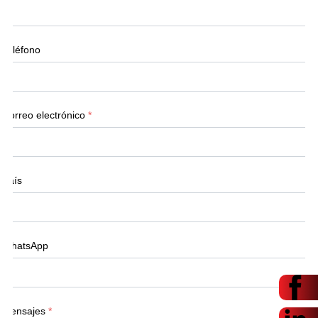
Teléfono
Correo electrónico
*
País
WhatsApp
Mensajes
*